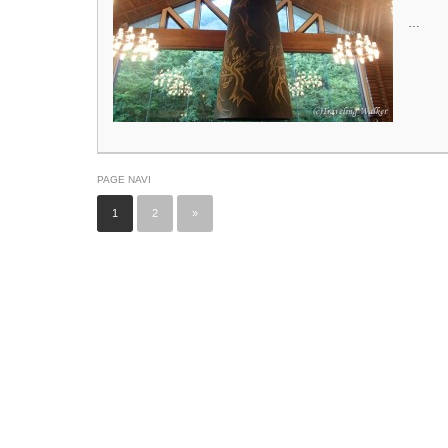
…
PAGE NAVI
1
2
»