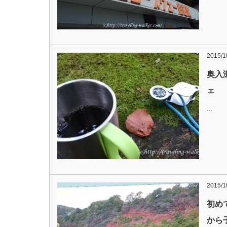
2015/1
奥入
ェ
…
2015/1
初め
から