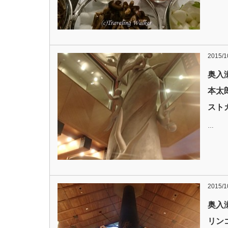
2015/1
奥入
本太
スト
…
2015/1
奥入
リン