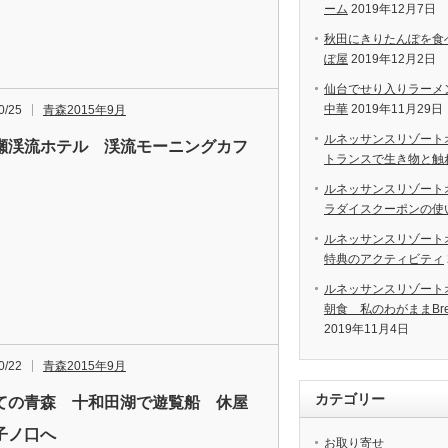
ーム
2019年12月7日
秋田にきりたんぽを食
ぽ屋
2019年12月2日
仙台でせり入りラーメ
中華
2019年11月29日
0/25
青森2015年9月
ルネッサンスリゾート
瀬渓流ホテル 渓流モーニングカフ
トランスで生き物と触
ルネッサンスリゾート
ラダイスクーポンの使
ルネッサンスリゾート
特典のアクティビティ
ルネッサンスリゾート
朝食 私のわがままBrea
2019年11月4日
0/22
青森2015年9月
カテゴリー
ての青森 十和田湖で遊覧船 休屋
子ノ口へ
お取り寄せ