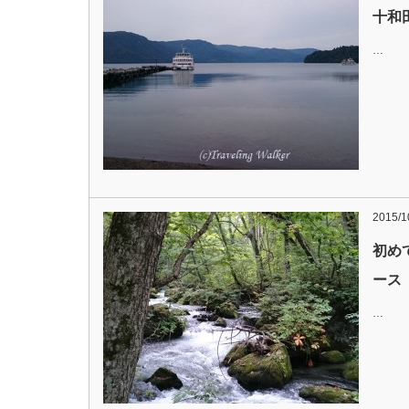
十和
…
2015/1
初め
ース
…