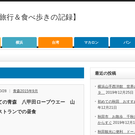
【旅行＆食べ歩きの記録】
横浜
台湾
マカロン
パン
最近の投稿
横浜山手西洋館 世界
0/28
青森2015年9月
９
2019年12月25日
ての青森 八甲田ロープウエー 山
初めての秋田 おすす
年12月21日
ストランでの昼食
秋田市 お散歩 千秋
からすぐ
2019年12月
秋田観光に便利 ドー