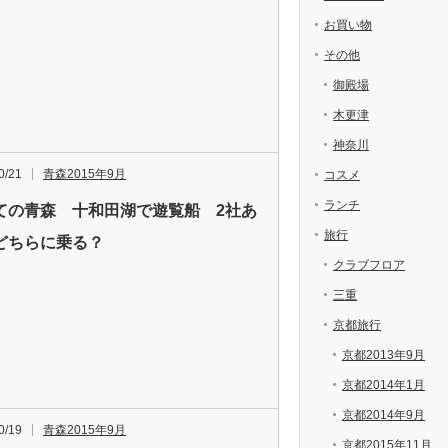
お買い物
その他
御殿場
木更津
神奈川
0/21
青森2015年9月
コスメ
ランチ
ての青森 十和田湖で遊覧船 2社あ
旅行
どちらに乗る？
クラブフロア
三重
京都旅行
京都2013年9月
京都2014年1月
京都2014年9月
0/19
青森2015年9月
京都2015年11月