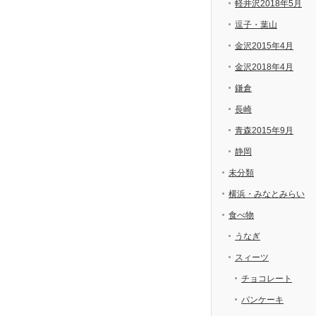
軽井沢2018年5月
逗子・葉山
金沢2015年4月
金沢2018年4月
鎌倉
長崎
青森2015年9月
静岡
未分類
横浜・みなとみらい
食べ物
うなぎ
スィーツ
チョコレート
パンケーキ