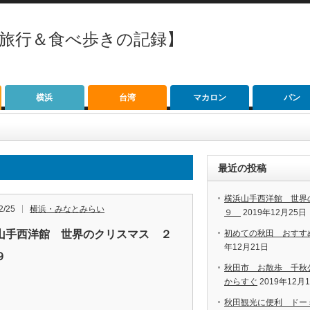
【旅行＆食べ歩きの記録】
横浜
台湾
マカロン
パン
最近の投稿
横浜山手西洋館 世界
2/25
横浜・みなとみらい
９
2019年12月25日
山手西洋館 世界のクリスマス ２
初めての秋田 おすす
年12月21日
１９
秋田市 お散歩 千秋
からすぐ
2019年12月
秋田観光に便利 ドー