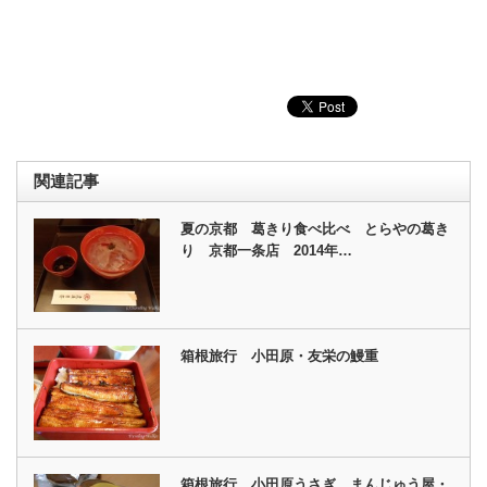
関連記事
夏の京都 葛きり食べ比べ とらやの葛き
り 京都一条店 2014年…
箱根旅行 小田原・友栄の鰻重
箱根旅行 小田原うさぎ まんじゅう屋・