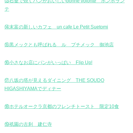
⑬石釜で焼くパンがおいしいbonne volonte ボンボラン
テ
⑭末富の新しいカフェ un cafe Le Petit Suetomi
⑮黒メックとも呼ばれる ル プチメック 御池店
⑯小さなお店にパンがいっぱい Flip Up!
⑰八坂の塔が見えるダイニング THE SOUDO
HIGASHIYAMAでディナー
⑱ホテルオークラ京都のフレンチトースト 限定10食
⑲祇園の古刹 建仁寺