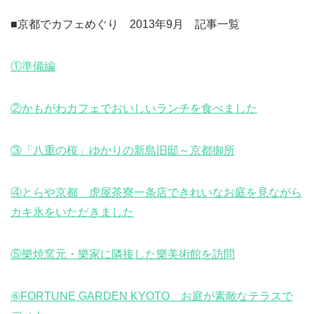
■京都でカフェめぐり 2013年9月 記事一覧
①準備編
②かもがわカフェでおいしいランチを食べました
③「八重の桜」ゆかりの新島旧邸～京都御所
④とらや京都 虎屋茶寮一条店できれいなお庭を見ながら
カキ氷をいただきました
⑤樂焼窯元・樂家に隣接した樂美術館を訪問
⑥FORTUNE GARDEN KYOTO お庭が素敵なテラスで