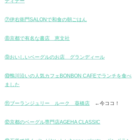
ディナー
⑦伊右衛門SALONで和食の朝ごはん
⑧京都で有名な書店 恵文社
⑨おいしいベーグルのお店 グランディール
⑩鴨川沿いの人気カフェBONBON CAFEでランチを食べ
ました
⑪ブーランジュリー ルーク 葵橋店
←今ココ！
⑫京都のベーグル専門店AGEHA CLASSIC