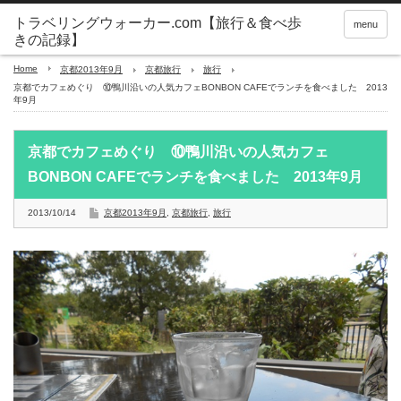
トラベリングウォーカー.com【旅行＆食べ歩
menu
きの記録】
Home
京都2013年9月
京都旅行
旅行
京都でカフェめぐり ⑩鴨川沿いの人気カフェBONBON CAFEでランチを食べました 2013
年9月
京都でカフェめぐり ⑩鴨川沿いの人気カフェ
BONBON CAFEでランチを食べました 2013年9月
2013/10/14
京都2013年9月
,
京都旅行
,
旅行