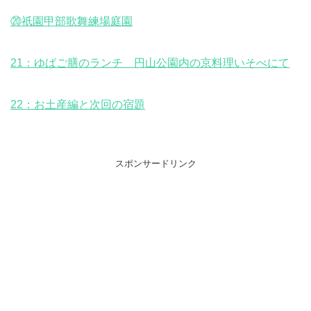
⑳祇園甲部歌舞練場庭園
21：ゆばご膳のランチ 円山公園内の京料理いそべにて
22：お土産編と次回の宿題
スポンサードリンク