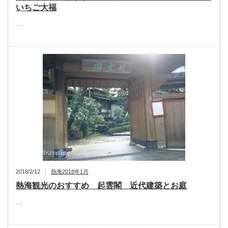
いちご大福
…
2018/2/12
熱海2018年1月
熱海観光のおすすめ 起雲閣 近代建築とお庭
…