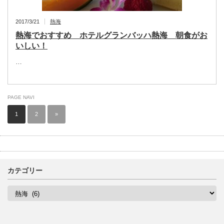
2017/3/21
熱海
熱海でおすすめ ホテルグランバッハ熱海 朝食がお
いしい！
…
PAGE NAVI
1
2
»
カテゴリー
カ
テ
ゴ
リ
ー