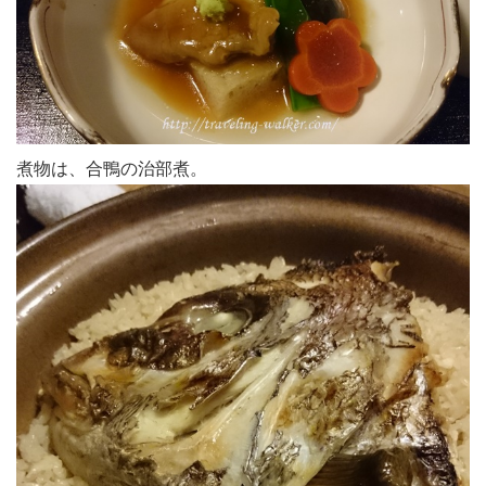
煮物は、合鴨の治部煮。