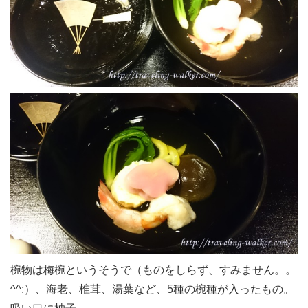
椀物は梅椀というそうで（ものをしらず、すみません。。
^^;）、海老、椎茸、湯葉など、5種の椀種が入ったもの。