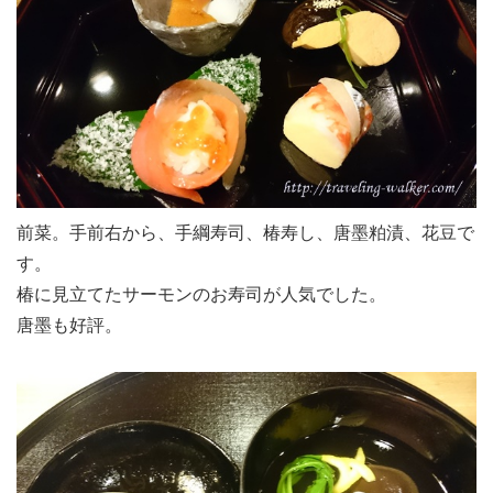
前菜。手前右から、手綱寿司、椿寿し、唐墨粕漬、花豆で
す。
椿に見立てたサーモンのお寿司が人気でした。
唐墨も好評。