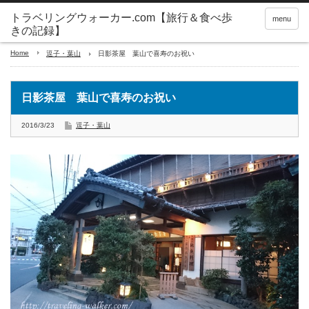
トラベリングウォーカー.com【旅行＆食べ歩
menu
きの記録】
Home
逗子・葉山
日影茶屋 葉山で喜寿のお祝い
日影茶屋 葉山で喜寿のお祝い
2016/3/23
逗子・葉山