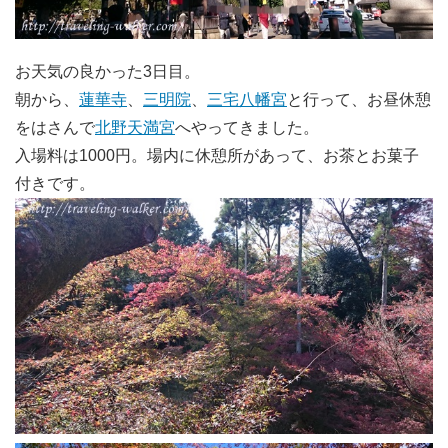
お天気の良かった3日目。
朝から、
蓮華寺
、
三明院
、
三宅八幡宮
と行って、お昼休憩
をはさんで
北野天満宮
へやってきました。
入場料は1000円。場内に休憩所があって、お茶とお菓子
付きです。