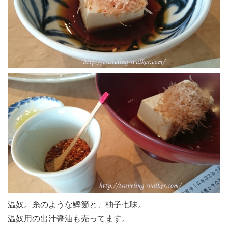
温奴。糸のような鰹節と、柚子七味。
温奴用の出汁醤油も売ってます。