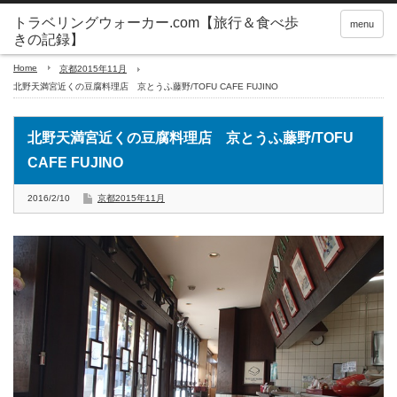
トラベリングウォーカー.com【旅行＆食べ歩
menu
きの記録】
Home
京都2015年11月
北野天満宮近くの豆腐料理店 京とうふ藤野/TOFU CAFE FUJINO
北野天満宮近くの豆腐料理店 京とうふ藤野/TOFU
CAFE FUJINO
2016/2/10
京都2015年11月