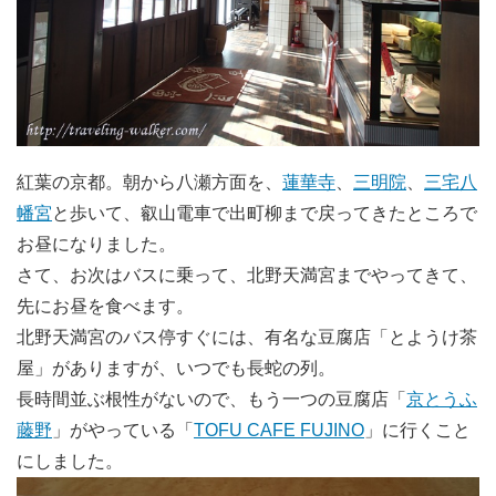
紅葉の京都。朝から八瀬方面を、
蓮華寺
、
三明院
、
三宅八
幡宮
と歩いて、叡山電車で出町柳まで戻ってきたところで
お昼になりました。
さて、お次はバスに乗って、北野天満宮までやってきて、
先にお昼を食べます。
北野天満宮のバス停すぐには、有名な豆腐店「とようけ茶
屋」がありますが、いつでも長蛇の列。
長時間並ぶ根性がないので、もう一つの豆腐店「
京とうふ
藤野
」がやっている「
TOFU CAFE FUJINO
」に行くこと
にしました。